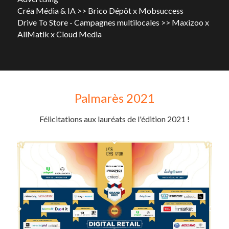
Créa Média & IA >> Brico Dépôt x Mobsuccess
Drive To Store - Campagnes multilocales >> Maxizoo x 
AllMatik x Cloud Media
Palmarès 2021
Félicitations aux lauréats de l'édition 2021 !