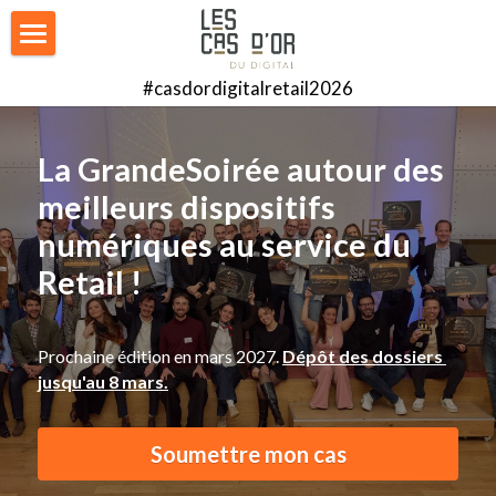
Accueil
#casdordigitalretail2026
Mission
La GrandeSoirée autour des 
Nos palmarès
meilleurs dispositifs 
Catégories
numériques au service du 
Retail !
Jury 2026
Galerie photo 2026
Prochaine édition en mars 2027. 
Dépôt des dossiers 
jusqu'au 8 mars.
Retroplanning
Nos événements
Soumettre mon cas
Nous contacter